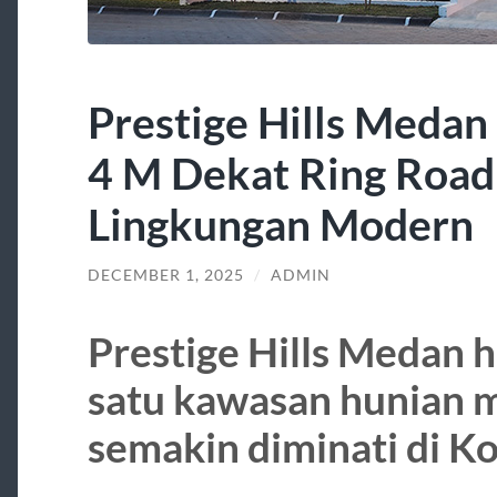
Prestige Hills Medan
4 M Dekat Ring Road
Lingkungan Modern
DECEMBER 1, 2025
/
ADMIN
Prestige Hills Medan h
satu kawasan hunian 
semakin diminati di K