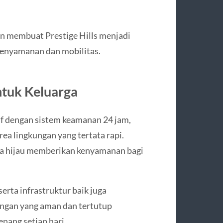
san membuat Prestige Hills menjadi
enyamanan dan mobilitas.
tuk Keluarga
sif dengan sistem keamanan 24 jam,
rea lingkungan yang tertata rapi.
sana hijau memberikan kenyamanan bagi
rta infrastruktur baik juga
ungan yang aman dan tertutup
nang setiap hari.