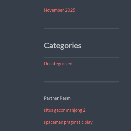
November 2025
Categories
Uncategorized
Partner Resmi
situs gacor mahjong 2
spaceman pragmatic play