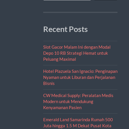
Recent Posts
Slot Gacor Malam Ini dengan Modal
Depo 10 RB Strategi Hemat untuk
Peluang Maximal
Hotel Plazuela San Ignacio: Penginapan
Nyaman untuk Liburan dan Perjalanan
Bisnis
CW Medical Supply: Peralatan Medis
Modern untuk Mendukung
Kenyamanan Pasien
Emerald Land Samarinda Rumah 500
Juta hingga 1.5 M Dekat Pusat Kota