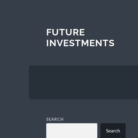
FUTURE
INVESTMENTS
SEARCH
Search