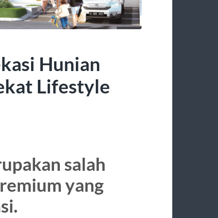
ekasi Hunian
kat Lifestyle
rupakan salah
premium yang
si.