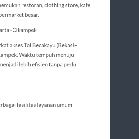
mukan restoran, clothing store, kafe
upermarket besar.
akarta–Cikampek
rkat akses Tol Becakayu (Bekasi–
kampek. Waktu tempuh menuju
njadi lebih efisien tanpa perlu
erbagai fasilitas layanan umum