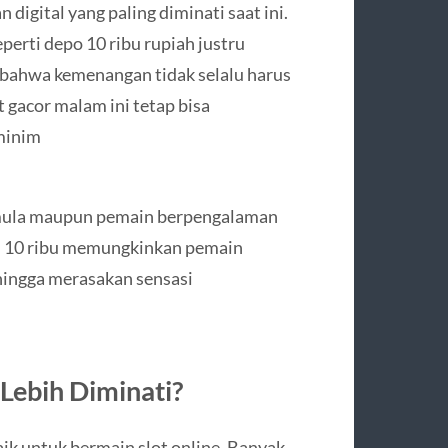
 digital yang paling diminati saat ini.
perti depo 10 ribu rupiah justru
bahwa kemenangan tidak selalu harus
t gacor malam ini tetap bisa
minim
pemula maupun pemain berpengalaman
al 10 ribu memungkinkan pemain
ingga merasakan sensasi
Lebih Diminati?
ik untuk bermain slot online. Banyak