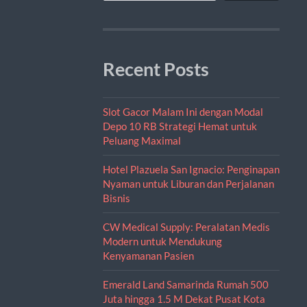
Recent Posts
Slot Gacor Malam Ini dengan Modal
Depo 10 RB Strategi Hemat untuk
Peluang Maximal
Hotel Plazuela San Ignacio: Penginapan
Nyaman untuk Liburan dan Perjalanan
Bisnis
CW Medical Supply: Peralatan Medis
Modern untuk Mendukung
Kenyamanan Pasien
Emerald Land Samarinda Rumah 500
Juta hingga 1.5 M Dekat Pusat Kota