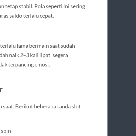
tetap stabil. Pola seperti ini sering
as saldo terlalu cepat.
 terlalu lama bermain saat sudah
ah naik 2–3 kali lipat, segera
idak terpancing emosi.
r
 saat. Berikut beberapa tanda slot
 spin