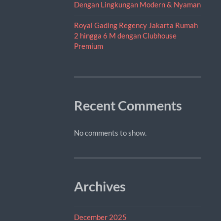
Dengan Lingkungan Modern & Nyaman
Royal Gading Regency Jakarta Rumah
2 hingga 6 M dengan Clubhouse
Premium
Recent Comments
No comments to show.
Archives
December 2025