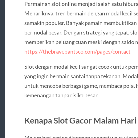
Permainan slot online menjadi salah satu hiburan
Menariknya, tren bermain dengan modal kecil se
semakin populer. Banyak pemain membuktikan 
bermodal besar. Dengan strategi yang tepat, slo
memberikan peluang cuan meski dengan saldo 
https://thebravepantsco.com/pages/contact
Slot dengan modal kecil sangat cocok untuk 
yang ingin bermain santai tanpa tekanan. Mod
untuk mencoba berbagai game, membaca pola, h
kemenangan tanpa risiko besar.
Kenapa Slot Gacor Malam Hari 
Malam hari sering dianggap sebagai waktu terba