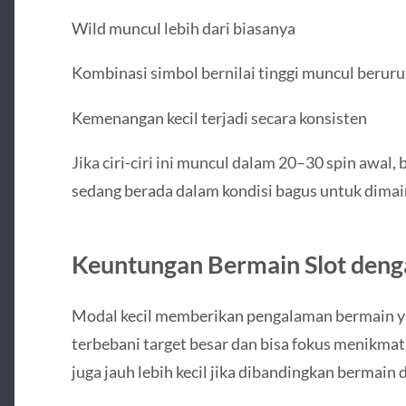
Wild muncul lebih dari biasanya
Kombinasi simbol bernilai tinggi muncul berur
Kemenangan kecil terjadi secara konsisten
Jika ciri-ciri ini muncul dalam 20–30 spin awal,
sedang berada dalam kondisi bagus untuk dimai
Keuntungan Bermain Slot deng
Modal kecil memberikan pengalaman bermain yan
terbebani target besar dan bisa fokus menikmati 
juga jauh lebih kecil jika dibandingkan bermain