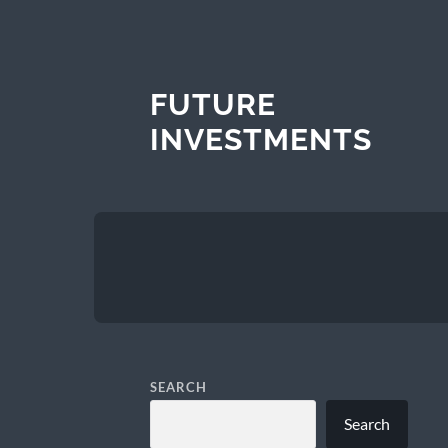
FUTURE
INVESTMENTS
SEARCH
Search