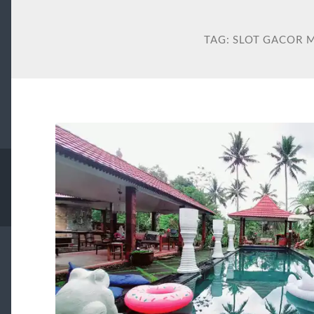
TAG:
SLOT GACOR 