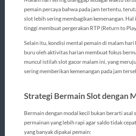
pemain percaya bahwa pada jam tertentu, terut
slot lebih sering membagikan kemenangan. Hal in
tinggi membuat pergerakan RTP (Return to Playe
Selain itu, kondisi mental pemain di malam hari 
buru oleh aktivitas harian membuat fokus berma
muncul istilah slot gacor malam ini, yang meru
sering memberikan kemenangan pada jam terse
Strategi Bermain Slot dengan 
Bermain dengan modal kecil bukan berarti asal
permainan yang lebih rapi agar saldo tidak cepat
yang banyak dipakai pemain: