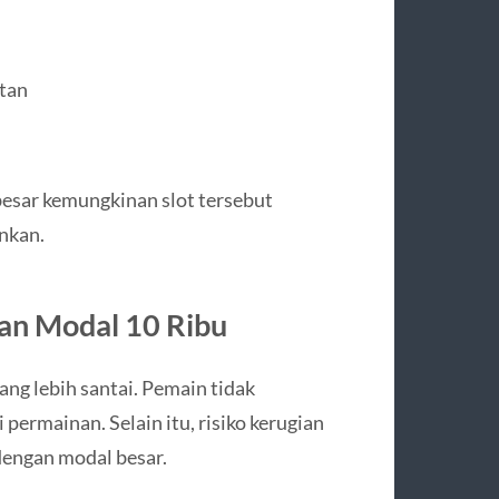
utan
 besar kemungkinan slot tersebut
nkan.
an Modal 10 Ribu
g lebih santai. Pemain tidak
permainan. Selain itu, risiko kerugian
 dengan modal besar.