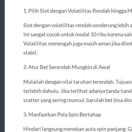
1. Pilih Slot dengan Volatilitas Rendah hingga
Slot dengan volatilitas rendah cenderung lebih
Ini sangat cocok untuk modal 10 ribu karena sal
Volatilitas menengah juga masih aman jika dii
stabil.
2. Atur Bet Serendah Mungkin di Awal
Mulailah dengan nilai taruhan terendah. Tuju
terlebih dahulu. Jika terlihat adanya tanda-tan
scatter yang sering muncul, barulah bet bisa din
3. Manfaatkan Pola Spin Bertahap
Hindari langsung menekan auto spin panjang. 