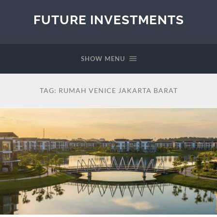
FUTURE INVESTMENTS
SHOW MENU
TAG:
RUMAH VENICE JAKARTA BARAT