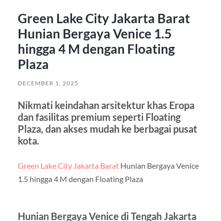
Green Lake City Jakarta Barat
Hunian Bergaya Venice 1.5
hingga 4 M dengan Floating
Plaza
DECEMBER 1, 2025
Nikmati keindahan arsitektur khas Eropa
dan fasilitas premium seperti Floating
Plaza, dan akses mudah ke berbagai pusat
kota.
Green Lake City Jakarta Barat
Hunian Bergaya Venice
1.5 hingga 4 M dengan Floating Plaza
Hunian Bergaya Venice di Tengah Jakarta