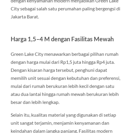
dengan kenyamanan modern menjadikan Green Lake
City sebagai salah satu perumahan paling bergengsi di
Jakarta Barat.
Harga 1,5–4 M dengan Fasilitas Mewah
Green Lake City menawarkan berbagai pilihan rumah
dengan harga mulai dari Rp1,5 juta hingga Rp4 juta.
Dengan kisaran harga tersebut, penghuni dapat
memilih unit sesuai dengan kebutuhan dan preferensi,
mulai dari rumah berukuran lebih kecil dengan satu
atau dua lantai hingga rumah mewah berukuran lebih
besar dan lebih lengkap.
Selain itu, kualitas material yang digunakan di setiap
unit sangat terjamin, menjamin kenyamanan dan
keindahan dalam jangka panjang. Fasilitas modern