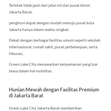
Terletak tidak jauh dari jalan tol dan pusat bisnis
Jakarta Barat,
penghuni dapat dengan mudah menuju pusat kota
Jakarta hanya dalam waktu singkat.
Dekat dengan berbagai fasilitas umum seperti sekolah
internasional, rumah sakit, pusat perbelanjaan, serta
hiburan,
Green Lake City menawarkan kenyamanan yang luar
biasa dalam hal mobilitas.
Hunian Mewah dengan Fasilitas Premium
di Jakarta Barat
Green Lake City Jakarta Barat memberikan