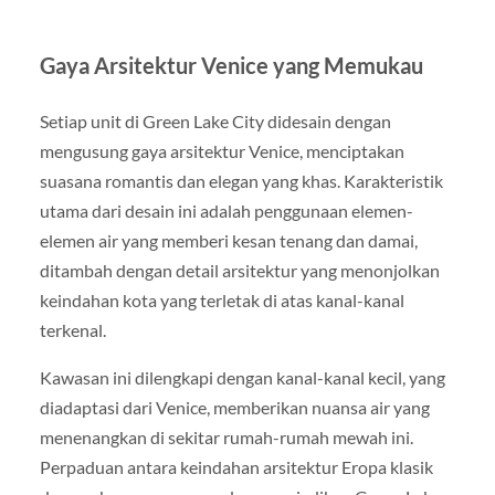
Gaya Arsitektur Venice yang Memukau
Setiap unit di Green Lake City didesain dengan
mengusung gaya arsitektur Venice, menciptakan
suasana romantis dan elegan yang khas. Karakteristik
utama dari desain ini adalah penggunaan elemen-
elemen air yang memberi kesan tenang dan damai,
ditambah dengan detail arsitektur yang menonjolkan
keindahan kota yang terletak di atas kanal-kanal
terkenal.
Kawasan ini dilengkapi dengan kanal-kanal kecil, yang
diadaptasi dari Venice, memberikan nuansa air yang
menenangkan di sekitar rumah-rumah mewah ini.
Perpaduan antara keindahan arsitektur Eropa klasik