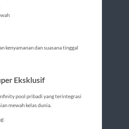
l
ewah
kan kenyamanan dan suasana tinggal
uper Eksklusif
inity pool pribadi yang terintegrasi
unian mewah kelas dunia.
g: