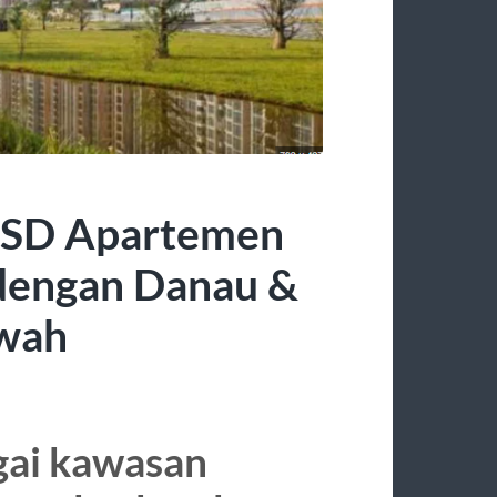
BSD Apartemen
 dengan Danau &
wah
gai kawasan