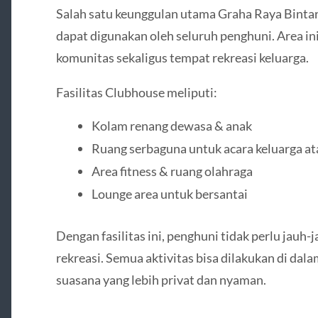
Salah satu keunggulan utama Graha Raya Bintar
dapat digunakan oleh seluruh penghuni. Area ini
komunitas sekaligus tempat rekreasi keluarga.
Fasilitas Clubhouse meliputi:
Kolam renang dewasa & anak
Ruang serbaguna untuk acara keluarga a
Area fitness & ruang olahraga
Lounge area untuk bersantai
Dengan fasilitas ini, penghuni tidak perlu jauh
rekreasi. Semua aktivitas bisa dilakukan di d
suasana yang lebih privat dan nyaman.