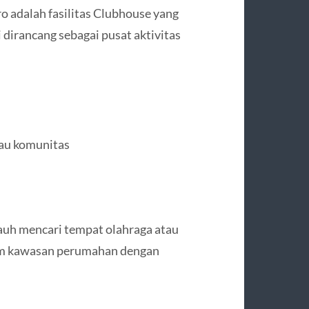
o adalah fasilitas Clubhouse yang
 dirancang sebagai pusat aktivitas
tau komunitas
-jauh mencari tempat olahraga atau
alam kawasan perumahan dengan