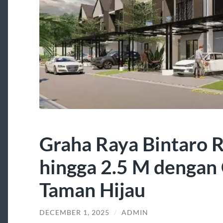
Graha Raya Bintaro 
hingga 2.5 M dengan
Taman Hijau
DECEMBER 1, 2025
/
ADMIN