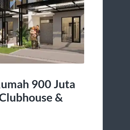
Rumah 900 Juta
 Clubhouse &