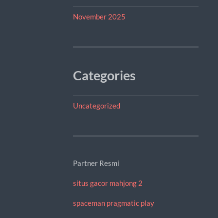
November 2025
Categories
Uncategorized
Partner Resmi
situs gacor mahjong 2
spaceman pragmatic play