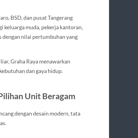
taro, BSD, dan pusat Tangerang
gi keluarga muda, pekerja kantoran,
as dengan nilai pertumbuhan yang
iliar, Graha Raya menawarkan
 kebutuhan dan gaya hidup.
Pilihan Unit Beragam
ncang dengan desain modern, tata
as.